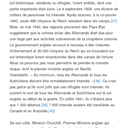
sol britannique, résidents ou réfugiés, furent arrêtés, dont une
partie importante était juive. Le 4 septembre 1939, une dizaine de
milliers de personnes fut internée. Après examen, à la mi-janvier
1940, seuls 486 citoyens du Reich restaient dans les camps.
[37]
Mais, en mai 1940, des rapports provenant des Pays-Bas
suggérèrent que la victoire éclair des Allemands était due pour
une large part aux activités subversives de la cinquième colonne.
Le gouvernement anglais recourut à nouveau à des mesures
d’internement et 30.000 citoyens du Reich qui se trouvaient sur
sol britannique furent emprisonnés dans des camps de fortune.
Nous ne pouvons pas nous permettre de prendre le moindre
risque, écrit le premier ministre anglais sir Neville
Chamberlin. « Au minimum, tous les Allemands et tous les
Autrichiens doivent être immédiatement internés. »
[38]
Ce n‘est
pas parce qu’ils sont juifs que ces réfugiés sont internés. Ils
suivent le sort de tous les Allemands et Autrichiens sur le sol
anglais au début de la guerre. En juillet 1941, ils n’étaient plus
que 1.300 détenus.
[39]
7 000 internés avaient été transférés au
Canada et en Australie.
[40]
De son côté, Winston Churchill, Premier Ministre anglais qui