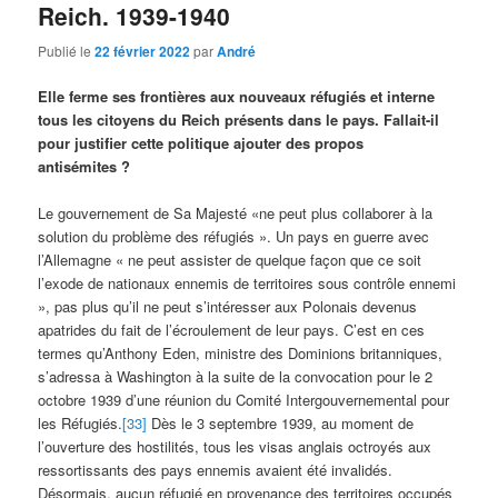
Reich. 1939-1940
Publié le
22 février 2022
par
André
Elle ferme ses frontières aux nouveaux réfugiés et interne
tous les citoyens du Reich présents dans le pays. Fallait-il
pour justifier cette politique ajouter des propos
antisémites ?
Le gouvernement de Sa Majesté «ne peut plus collaborer à la
solution du problème des réfugiés ». Un pays en guerre avec
l’Allemagne « ne peut assister de quelque façon que ce soit
l’exode de nationaux ennemis de territoires sous contrôle ennemi
», pas plus qu’il ne peut s’intéresser aux Polonais devenus
apatrides du fait de l’écroulement de leur pays. C’est en ces
termes qu’Anthony Eden, ministre des Dominions britanniques,
s’adressa à Washington à la suite de la convocation pour le 2
octobre 1939 d’une réunion du Comité Intergouvernemental pour
les Réfugiés.
[33]
Dès le 3 septembre 1939, au moment de
l’ouverture des hostilités, tous les visas anglais octroyés aux
ressortissants des pays ennemis avaient été invalidés.
Désormais, aucun réfugié en provenance des territoires occupés