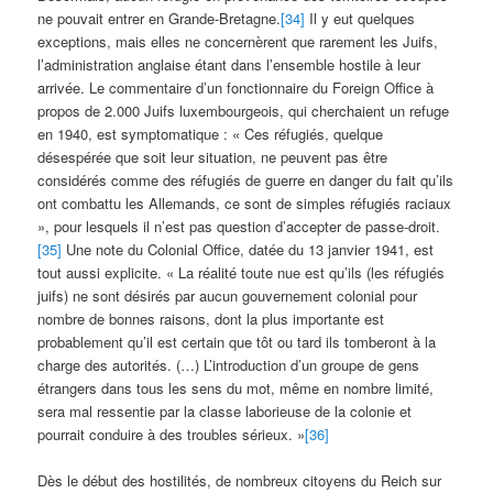
ne pouvait entrer en Grande-Bretagne.
[34]
Il y eut quelques
exceptions, mais elles ne concernèrent que rarement les Juifs,
l’administration anglaise étant dans l’ensemble hostile à leur
arrivée. Le commentaire d’un fonctionnaire du Foreign Office à
propos de 2.000 Juifs luxembourgeois, qui cherchaient un refuge
en 1940, est symptomatique : « Ces réfugiés, quelque
désespérée que soit leur situation, ne peuvent pas être
considérés comme des réfugiés de guerre en danger du fait qu’ils
ont combattu les Allemands, ce sont de simples réfugiés raciaux
», pour lesquels il n’est pas question d’accepter de passe-droit.
[35]
Une note du Colonial Office, datée du 13 janvier 1941, est
tout aussi explicite. « La réalité toute nue est qu’ils (les réfugiés
juifs) ne sont désirés par aucun gouvernement colonial pour
nombre de bonnes raisons, dont la plus importante est
probablement qu’il est certain que tôt ou tard ils tomberont à la
charge des autorités. (…) L’introduction d’un groupe de gens
étrangers dans tous les sens du mot, même en nombre limité,
sera mal ressentie par la classe laborieuse de la colonie et
pourrait conduire à des troubles sérieux. »
[36]
Dès le début des hostilités, de nombreux citoyens du Reich sur