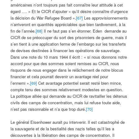
américaines n’ont toujours pas fait connaître leur attitude à cet
égard …. » Et le CICR d’ajouter « qu’il désire connaître d’urgence
la décision du War Refugee Board ».
[67]
Les approvisionnements
n’arriveront en quantités appréciables que bien tardivement, à la
fin de l’année.
[68]
Il ne faut pas s’en étonner. Eden demande au
CICR de se préoccuper du sort des prisonniers de guerre, mais il
s’en tient à une application ferme de l’embargo sur les transferts
de devises destinées à financer les opérations de sauvetage.
Dans une note du 10 mars 1944 il écrit : « si nous donnons notre
accord pour que des sommes soient remises au CICR, nous
risquons de nous engager dans le relâchement de notre blocus
financier et cela pourrait devenir un avantage réel pour
l’ennemi ».
[69]
Cet avantage potentiel serait resté bien mince,
compte tenu des sommes relativement modestes en question.
La politique alliée qui demande au CICR de ravitailler les détenus
civils des camps de concentration, mais lui refuse toute aide,
n’est pas raisonnable et n’a que trop duré.
[70]
Le général Eisenhower aurait pu intervenir. Il est catastrophé de
la sauvagerie et de la bestialité des nazis telles qu’il les a
découvertes à la libération des camps de concentration. Il