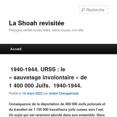
Aller
Aller
au
au
Rech
contenu
contenu
principal
secondaire
La Shoah revisitée
Préjugés, vérités toutes faites, idées reçues, non-dits
Menu
Accueil
principal
1940-1944. URSS : le
« sauvetage involontaire » de
1 400 000 Juifs. 1940-1944.
Publié le
15 mars 2022
par
André Charguéraud
Conséquence de la déportation de 400 000 Juifs polonais et
du transfert de 1 150 000 travailleurs juifs russes vers l’est.
Un sujet qui est rarement abordé dans son ensemble.
Dans