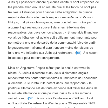
Juifs qui possèdent encore quelques capitaux sont empêchés de
les prendre avec eux. Il en résulte que si les fonds ne sont pas
trouvés à l’étranger pour financer cette émigration, la grande
majorité des Juifs allemands ne peut que
rester là où ils sont
.
Phipps, malgré sa clairvoyance, n’en conclut pas moins par un
argument qui reviendra souvent dans les réflexions des
responsables des pays démocratiques : « Si une aide financière
venait de l’étranger, et qu’elle soit suffisamment importante pour
permettre à une grande partie de la communauté juive de partir,
le gouvernement allemand aurait encore moins de raisons de
faire une vie tolérable aux Juifs qui resteraient. »
[56]
Une raison
fallacieuse pour ne rien entreprendre.
Mais en Angleterre Phipps n’était pas le seul à entrevoir la
réalité. Au début d’octobre 1935, deux diplomates anglais
rencontrent des hauts fonctionnaires du ministère de l’économie
allemande. A leur retour ils notent dans leur rapport que « la
politique allemande est de toute évidence d’éliminer les Juifs de
la société allemande et que pour les nazis tous les moyens
seront bons. »
[57]
De son côté l’ambassadeur William Dodd
écrit au State Department à Washington le 26 septembre 1935