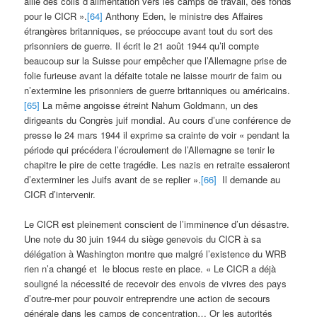
allié des colis d’alimentation vers les camps de travail, des fonds
pour le CICR ».
[64]
Anthony Eden, le ministre des Affaires
étrangères britanniques, se préoccupe avant tout du sort des
prisonniers de guerre. Il écrit le 21 août 1944 qu’il compte
beaucoup sur la Suisse pour empêcher que l’Allemagne prise de
folie furieuse avant la défaite totale ne laisse mourir de faim ou
n’extermine les prisonniers de guerre britanniques ou américains.
[65]
La même angoisse étreint Nahum Goldmann, un des
dirigeants du Congrès juif mondial. Au cours d’une conférence de
presse le 24 mars 1944 il exprime sa crainte de voir « pendant la
période qui précédera l’écroulement de l’Allemagne se tenir le
chapitre le pire de cette tragédie. Les nazis en retraite essaieront
d’exterminer les Juifs avant de se replier ».
[66]
Il demande au
CICR d’intervenir.
Le CICR est pleinement conscient de l’imminence d’un désastre.
Une note du 30 juin 1944 du siège genevois du CICR à sa
délégation à Washington montre que malgré l’existence du WRB
rien n’a changé et le blocus reste en place. « Le CICR a déjà
souligné la nécessité de recevoir des envois de vivres des pays
d’outre-mer pour pouvoir entreprendre une action de secours
générale dans les camps de concentration… Or les autorités