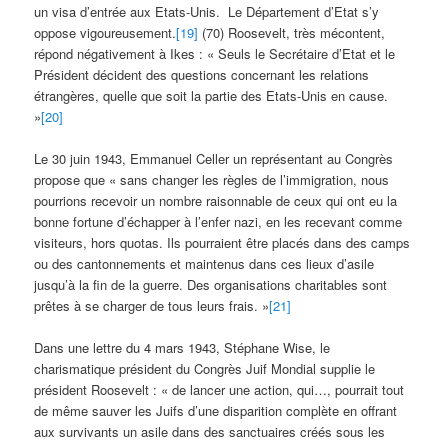
un visa d’entrée aux Etats-Unis. Le Département d’Etat s’y
oppose vigoureusement.
[19]
(70) Roosevelt, très mécontent,
répond négativement à Ikes : « Seuls le Secrétaire d’Etat et le
Président décident des questions concernant les relations
étrangères, quelle que soit la partie des Etats-Unis en cause.
»
[20]
Le 30 juin 1943, Emmanuel Celler un représentant au Congrès
propose que « sans changer les règles de l’immigration, nous
pourrions recevoir un nombre raisonnable de ceux qui ont eu la
bonne fortune d’échapper à l’enfer nazi, en les recevant comme
visiteurs, hors quotas. Ils pourraient être placés dans des camps
ou des cantonnements et maintenus dans ces lieux d’asile
jusqu’à la fin de la guerre. Des organisations charitables sont
prêtes à se charger de tous leurs frais. »
[21]
Dans une lettre du 4 mars 1943, Stéphane Wise, le
charismatique président du Congrès Juif Mondial supplie le
président Roosevelt : « de lancer une action, qui…, pourrait tout
de même sauver les Juifs d’une disparition complète en offrant
aux survivants un asile dans des sanctuaires créés sous les