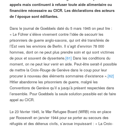
appels mais continuent à refuser toute aide alimentaire ou
financière nécessaire au CICR. Les déclarations des acteurs
de l’époque sont édifiantes.
Dans le journal de Goebbels daté du 5 mars 1945 on peut lire :
« Le Führer s’élève vivement contre l’idée de secourir les
prisonniers de guerre anglo-saxons, qui ont été transférés de
l’Est vers les environs de Berlin. Il s’agit d’environ 78 000
hommes, dont on ne peut plus prendre soin et qui sont victimes
de poux et souvent de dysenterie.
[61]
Dans les conditions du
moment, on ne peut leur venir en aide. Peut-être serait-il possible
de mettre la Croix-Rouge de Genève dans le coup pour leur
procurer à nouveau des éléments sommaires d’existence ».
[62]
Hitler abandonne les prisonniers de guerre, malgré les
Conventions de Genève qu’il a jusqu’à présent respectées dans
l’ensemble. Pour Goebbels la seule solution possible est de faire
appel au CICR.
Le 23 février 1945, le War Refugee Board (WRB) mis en place
par Roosevelt en janvier 1944 pour se porter au secours des
réfugiés et des détenus civils, s’avoue impuissant : « La Croix-