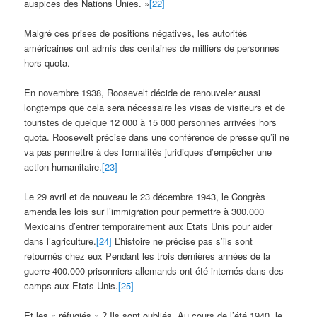
auspices des Nations Unies. »
[22]
Malgré ces prises de positions négatives, les autorités
américaines ont admis des centaines de milliers de personnes
hors quota.
En novembre 1938, Roosevelt décide de renouveler aussi
longtemps que cela sera nécessaire les visas de visiteurs et de
touristes de quelque 12 000 à 15 000 personnes arrivées hors
quota. Roosevelt précise dans une conférence de presse qu’il ne
va pas permettre à des formalités juridiques d’empêcher une
action humanitaire.
[23]
Le 29 avril et de nouveau le 23 décembre 1943, le Congrès
amenda les lois sur l’immigration pour permettre à 300.000
Mexicains d’entrer temporairement aux Etats Unis pour aider
dans l’agriculture.
[24]
L’histoire ne précise pas s’ils sont
retournés chez eux Pendant les trois dernières années de la
guerre 400.000 prisonniers allemands ont été internés dans des
camps aux Etats-Unis.
[25]
Et les « réfugiés » ? Ils sont oubliés. Au cours de l’été 1940, le