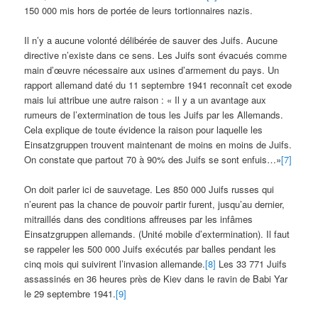
150 000 mis hors de portée de leurs tortionnaires nazis.
Il n’y a aucune volonté délibérée de sauver des Juifs. Aucune
directive n’existe dans ce sens. Les Juifs sont évacués comme
main d’œuvre nécessaire aux usines d’armement du pays. Un
rapport allemand daté du 11 septembre 1941 reconnaît cet exode
mais lui attribue une autre raison : « Il y a un avantage aux
rumeurs de l’extermination de tous les Juifs par les Allemands.
Cela explique de toute évidence la raison pour laquelle les
Einsatzgruppen trouvent maintenant de moins en moins de Juifs.
On constate que partout 70 à 90% des Juifs se sont enfuis…»
[7]
On doit parler ici de sauvetage. Les 850 000 Juifs russes qui
n’eurent pas la chance de pouvoir partir furent, jusqu’au dernier,
mitraillés dans des conditions affreuses par les infâmes
Einsatzgruppen allemands. (Unité mobile d’extermination). Il faut
se rappeler les 500 000 Juifs exécutés par balles pendant les
cinq mois qui suivirent l’invasion allemande.
[8]
Les 33 771 Juifs
assassinés en 36 heures près de Kiev dans le ravin de Babi Yar
le 29 septembre 1941.
[9]