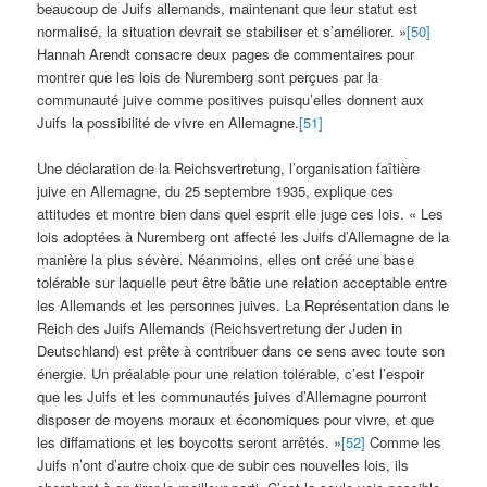
beaucoup de Juifs allemands, maintenant que leur statut est
normalisé, la situation devrait se stabiliser et s’améliorer. »
[50]
Hannah Arendt consacre deux pages de commentaires pour
montrer que les lois de Nuremberg sont perçues par la
communauté juive comme positives puisqu’elles donnent aux
Juifs la possibilité de vivre en Allemagne.
[51]
Une déclaration de la Reichsvertretung, l’organisation faîtière
juive en Allemagne, du 25 septembre 1935, explique ces
attitudes et montre bien dans quel esprit elle juge ces lois. « Les
lois adoptées à Nuremberg ont affecté les Juifs d’Allemagne de la
manière la plus sévère. Néanmoins, elles ont créé une base
tolérable sur laquelle peut être bâtie une relation acceptable entre
les Allemands et les personnes juives. La Représentation dans le
Reich des Juifs Allemands (Reichsvertretung der Juden in
Deutschland) est prête à contribuer dans ce sens avec toute son
énergie. Un préalable pour une relation tolérable, c’est l’espoir
que les Juifs et les communautés juives d’Allemagne pourront
disposer de moyens moraux et économiques pour vivre, et que
les diffamations et les boycotts seront arrêtés. »
[52]
Comme les
Juifs n’ont d’autre choix que de subir ces nouvelles lois, ils