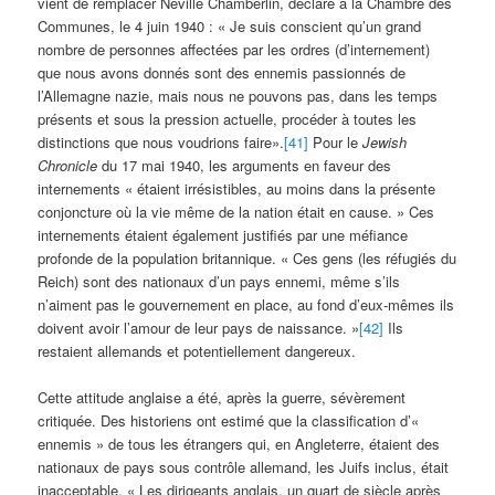
vient de remplacer Neville Chamberlin, déclare à la Chambre des
Communes, le 4 juin 1940 : « Je suis conscient qu’un grand
nombre de personnes affectées par les ordres (d’internement)
que nous avons donnés sont des ennemis passionnés de
l’Allemagne nazie, mais nous ne pouvons pas, dans les temps
présents et sous la pression actuelle, procéder à toutes les
distinctions que nous voudrions faire».
[41]
Pour le
Jewish
Chronicle
du 17 mai 1940, les arguments en faveur des
internements « étaient irrésistibles, au moins dans la présente
conjoncture où la vie même de la nation était en cause. » Ces
internements étaient également justifiés par une méfiance
profonde de la population britannique. « Ces gens (les réfugiés du
Reich) sont des nationaux d’un pays ennemi, même s’ils
n’aiment pas le gouvernement en place, au fond d’eux-mêmes ils
doivent avoir l’amour de leur pays de naissance. »
[42]
Ils
restaient allemands et potentiellement dangereux.
Cette attitude anglaise a été, après la guerre, sévèrement
critiquée. Des historiens ont estimé que la classification d’«
ennemis » de tous les étrangers qui, en Angleterre, étaient des
nationaux de pays sous contrôle allemand, les Juifs inclus, était
inacceptable. « Les dirigeants anglais, un quart de siècle après