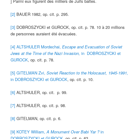
] Parmi eux figurent des milliers de Juifs baltes.
[2]
BAUER 1982, op. cit. p. 295.
[3]
DOBROSZYCKI et GUROCK, op. cit. p. 78. 10 à 20 millions
de personnes auraient été évacuées.
[4]
ALTSHULER Mordechai,
Escape and Evacuation of Soviet
Jews at the Time of the Nazi Invasion,
in DOBROSZYCKI et
GUROCK
, op. cit. p. 78.
[5]
GITELMAN Zvi,
Soviet Reaction to the Holocaust, 1945-1991,
in DOBROSZYCKI et GUROCK
, op. cit. p. 10.
[6]
ALTSHULER, op. cit. p. 99.
[7]
ALTSHULER, op. cit. p. 98.
[8]
GITELMAN, op. cit. p. 6.
[9]
KOTEY William,
A Monument Over Babi Yar ?
in
DOBROSZYCKI et GUROCK
, op. cit. p. 63.