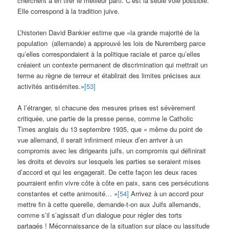
cherchent à en tirer le meilleur parti. C’est la seule voie possible.
Elle correspond à la tradition juive.
L’historien David Bankier estime que «la grande majorité de la
population (allemande) a approuvé les lois de Nuremberg parce
qu’elles correspondaient à la politique raciale et parce qu’elles
créaient un contexte permanent de discrimination qui mettrait un
terme au règne de terreur et établirait des limites précises aux
activités antisémites.»
[53]
A l’étranger, si chacune des mesures prises est sévèrement
critiquée, une partie de la presse pense, comme le Catholic
Times anglais du 13 septembre 1935, que « même du point de
vue allemand, il serait infiniment mieux d’en arriver à un
compromis avec les dirigeants juifs, un compromis qui définirait
les droits et devoirs sur lesquels les parties se seraient mises
d’accord et qui les engagerait. De cette façon les deux races
pourraient enfin vivre côte à côte en paix, sans ces persécutions
constantes et cette animosité… »
[54]
Arrivez à un accord pour
mettre fin à cette querelle, demande-t-on aux Juifs allemands,
comme s’il s’agissait d’un dialogue pour régler des torts
partagés ! Méconnaissance de la situation sur place ou lassitude