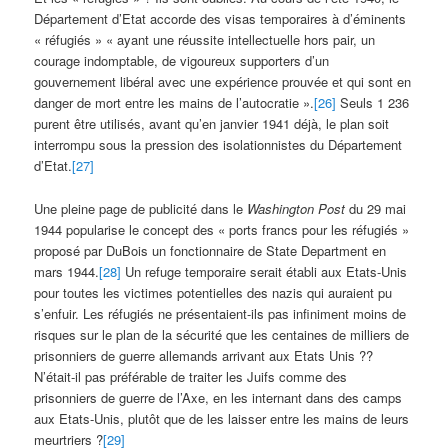
Département d’Etat accorde des visas temporaires à d’éminents
« réfugiés » « ayant une réussite intellectuelle hors pair, un
courage indomptable, de vigoureux supporters d’un
gouvernement libéral avec une expérience prouvée et qui sont en
danger de mort entre les mains de l’autocratie ».
[26]
Seuls 1 236
purent être utilisés, avant qu’en janvier 1941 déjà, le plan soit
interrompu sous la pression des isolationnistes du Département
d’Etat.
[27]
Une pleine page de publicité dans le
Washington Post
du 29 mai
1944 popularise le concept des « ports francs pour les réfugiés »
proposé par DuBois un fonctionnaire de State Department en
mars 1944.
[28]
Un refuge temporaire serait établi aux Etats-Unis
pour toutes les victimes potentielles des nazis qui auraient pu
s’enfuir. Les réfugiés ne présentaient-ils pas infiniment moins de
risques sur le plan de la sécurité que les centaines de milliers de
prisonniers de guerre allemands arrivant aux Etats Unis ??
N’était-il pas préférable de traiter les Juifs comme des
prisonniers de guerre de l’Axe, en les internant dans des camps
aux Etats-Unis, plutôt que de les laisser entre les mains de leurs
meurtriers ?
[29]