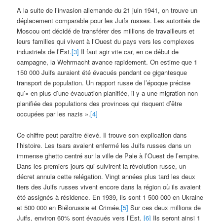
A la suite de l’invasion allemande du 21 juin 1941, on trouve un
déplacement comparable pour les Juifs russes. Les autorités de
Moscou ont décidé de transférer des millions de travailleurs et
leurs familles qui vivent à l’Ouest du pays vers les complexes
industriels de l’Est.
[3]
Il faut agir vite car, en ce début de
campagne, la Wehrmacht avance rapidement. On estime que 1
150 000 Juifs auraient été évacués pendant ce gigantesque
transport de population. Un rapport russe de l’époque précise
qu’« en plus d’une évacuation planifiée, il y a une migration non
planifiée des populations des provinces qui risquent d’être
occupées par les nazis ».
[4]
Ce chiffre peut paraître élevé. Il trouve son explication dans
l’histoire. Les tsars avaient enfermé les Juifs russes dans un
immense ghetto centré sur la ville de Pale à l’Ouest de l’empire.
Dans les premiers jours qui suivirent la révolution russe, un
décret annula cette relégation. Vingt années plus tard les deux
tiers des Juifs russes vivent encore dans la région où ils avaient
été assignés à résidence. En 1939, ils sont 1 500 000 en Ukraine
et 500 000 en Biélorussie et Crimée.
[5]
Sur ces deux millions de
Juifs, environ 60% sont évacués vers l’Est.
[6]
Ils seront ainsi 1