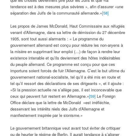
que les choses deviennent pire pour les Juifs et que «la
tendance est à des mesures plus sévères », afin d’assurer «une
séparation des Juifs de la communauté allemande.»
[58]
Les propos de James McDonald, Haut Commissaire aux réfugiés
venant d’Allemagne, dans sa lettre de démission du 27 décembre
1935, sont tout aussi alarmants : « Le programme du
gouvernement allemand est conçu pour réduire les non-aryens à
la misère en supprimant leur emploi (…) de façon à rendre leur
existence intenable et qu’ils deviennent des hôtes indésirables
du peuple allemand. Ce programme est conçu pour que ces
importuns soient forcés de fuir l’Allemagne. C’est le but ultime du
gouvernement national-socialiste, tel qu’il a été mis en route et
tel qu’il ressort des déclarations de ses dirigeants », et il ajoute :
«Si la pression actuelle ne s’allège pas, il est inconcevable que
ceux qui peuvent fuir restent en Allemagne.»
[59]
Le Foreign
Office déclare que la lettre de McDonald «est irréfléchie,
desservant les intérêts réels des Juifs d’Allemagne et
manifestement inspirée par le sionisme.»
Le gouvernement britannique veut avant tout éviter de critiquer
ou de heurter le régime de Berlin. Il aurait tendance à s’aligner