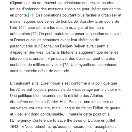
n’ignore pas où se trouvent les principaux centres, et pourtant il
refuse d’ordonner des missions spéciales pour libérer ces camps
en priorité.
[71]
Des opérations pourtant plus faciles à organiser et
moins risquées que celles de bombarder Auschwitz au cours de
l’été 1944 pour détruire les chambres à gaz et les fours
crématoires.
[72]
On peut toutefois se poser la question de savoir
si l’envoi quelques semaines avant leur libération de
parachutistes sur Dachau ou Bergen-Belsen aurait permis
d’épargner des vies. Certains historiens suggèrent que de telles
interventions auraient « pu sauver des dizaines, peut-être des
centaines de milliers de vies ».
[73]
Une hypothèse hasardeuse
sans le moindre début de certitude.
En agissant ainsi Eisenhower s’est conformé à la politique que
les Alliés ont toujours poursuivie du « sauvetage par la victoire ».
Une politique bien résumée par le ministre des Affaires
étrangères américain Cordell Hull. Pour lui, non seulement un
sauvetage est irréaliste, mais il risque de freiner l’effort de guerre
et il devient donc condamnable. Il martelle cette position à
l’Emergency Conference to save the Jews of Europe en juillet
1943 : « Vous admettrez qu’aucune mesure n’est acceptable si