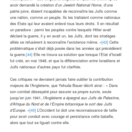
avoir demandé la création d’un
Jewish National Home
, d’une
patrie juive, étaient incapables de reconnaître les Juifs comme
une nation, comme un peuple. Ils les traitaient comme nationaux
des Etats qui leur avaient enlevé tous leurs droits. Il en résultait
un paradoxe : parmi les peuples contre lesquels Hitler avait
déclaré la guerre, il y en avait un, les Juifs, dont les stratèges
alliés se refusèrent à reconnaître l’existence même. »
[43]
Cette
problématique s’était déjà posée dans les années qui précédèrent
la guerre.
[44]
Elle ne trouva sa solution que lorsque l’Etat d’Israël
fut créé, en mai 1948, et que la différenciation entre Israéliens et
Juifs nationaux d’autres pays fut clarifiée.
Ces critiques ne devraient jamais faire oublier la contribution
majeure de l’Angleterre, que Yehuda Bauer décrit ainsi : « Dans
son combat désespéré pour assurer sa propre survie, seule
jusqu’en juin 1941,
l’Angleterre a épargné aux Juifs de Palestine,
d’Afrique du Nord et de l’Empire britannique le sort des Juifs
d’Europe.
»
[45]
L’Occident lui doit une reconnaissance de taille
pour avoir conduit avec courage et persistance cette bataille,
alors que tout se liguait contre elle.